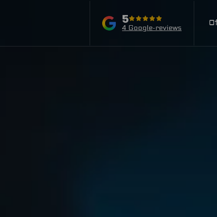
5
O
4 Google-reviews