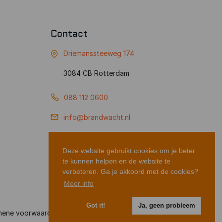
Contact
Driemanssteeweg 174
3084 CB Rotterdam
088 112 0600
info@brandwacht.nl
Deze website gebruikt cookies om je beter
te kunnen helpen en de website te
verbeteren. Ga je akkoord met de cookies?
Meer info
Got it!
Ja, geen probleem
mene voorwaarden
Privacyverklaring
Disclaimer
Sitemap