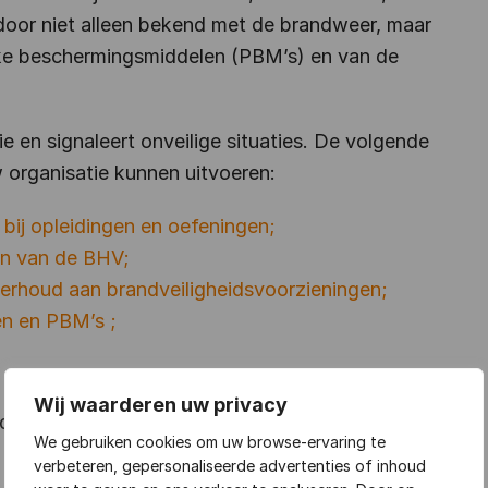
rdoor niet alleen bekend met de brandweer, maar
jke beschermingsmiddelen (PBM’s) en van de
ie en signaleert onveilige situaties. De volgende
organisatie kunnen uitvoeren:
bij opleidingen en oefeningen;
gen van de BHV;
derhoud aan brandveiligheidsvoorzieningen;
en en PBM’s ;
Wij waarderen uw privacy
n de bedrijfsbrandweer of de BHV organisatie
We gebruiken cookies om uw browse-ervaring te
verbeteren, gepersonaliseerde advertenties of inhoud