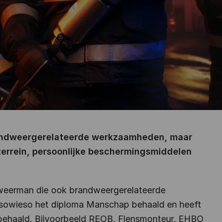
brandweergerelateerde werkzaamheden, maar
terrein, persoonlijke beschermingsmiddelen
ndweerman die ook brandweergerelateerde
t sowieso het diploma Manschap behaald en heeft
 behaald. Bijvoorbeeld REOB, Flensmonteur, EHBO