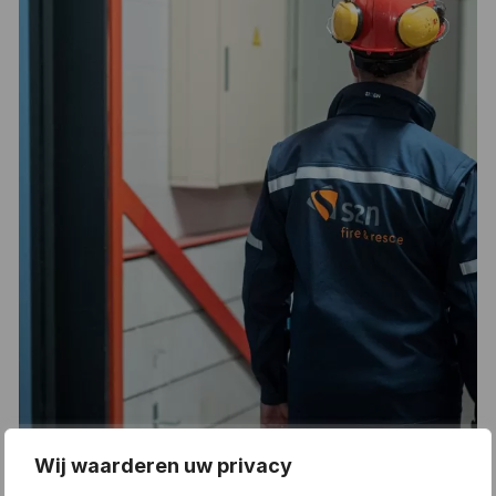
Wij waarderen uw privacy
Wanneer is een brandwacht