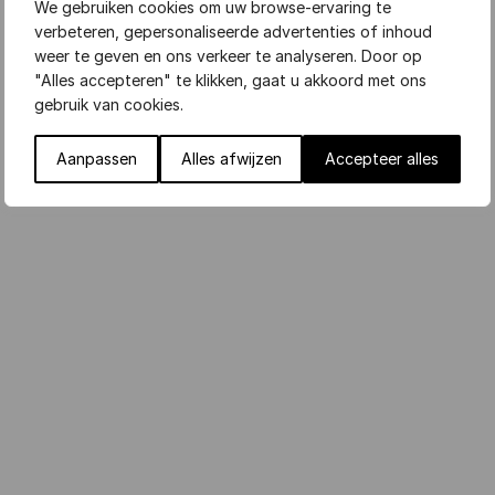
verplicht bij las- en slijpwerk?
We gebruiken cookies om uw browse-ervaring te
verbeteren, gepersonaliseerde advertenties of inhoud
weer te geven en ons verkeer te analyseren. Door op
Meer informatie
"Alles accepteren" te klikken, gaat u akkoord met ons
gebruik van cookies.
Aanpassen
Alles afwijzen
Accepteer alles