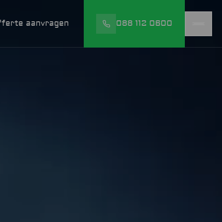
fferte aanvragen
088 112 0600