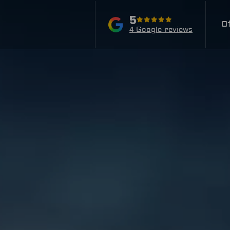
5
O
4 Google-reviews